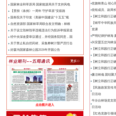
党旗映青山 初心
国家林业和草原局 国家能源局关于支持风电
党组成员、副局
【贯彻《条例》一周年 守护草原“安薪路
【树立和践行正
国务院关于印发《美丽中国建设“十五五”规
【铸牢中华民族
自然资源部 国家林草局联合发文明确：林粮
党课
关于设立毁林毁草违规违法行为投诉举报渠道
严明纪律护林海 
经中央深改委审议通过，并经国务院同意，国
兴安盟五岔沟林
关于禁止私自挖药材、采集桦树汁暨严厉打击
【树立和践行正
好森沟国家森林公园2026年开园公告
【树立和践行正
【树立和践行正
【树立和践行正
廉洁铸魂 团结聚
【树立和践行正确
【民族政策宣传月
日活动
牛汾台林场党支部
点击图片进入
日活动
【红色党旗引领