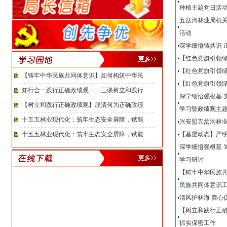
种植主题党日活
五岔沟林业局机关
活动
深学细悟铸共识
【红色党旗引领
【红色党旗引领绿
【铸牢中华民族共同体意识】如何构筑中华民
【红色党旗引领
知行合一践行正确政绩观——三谈树立和践行
深学细悟强根基
【树立和践行正确政绩观】厘清何为正确政绩
学习暨政绩观主
十五五林业现代化：筑牢生态安全屏障，赋能
兴安盟五岔沟林业
十五五林业现代化：筑牢生态安全屏障，赋能
【基层动态】严明
深学细悟强根基
学习研讨
【铸牢中华民族
民族共同体意识
清风护林海 廉
【树立和践行正确
抓实保密工作