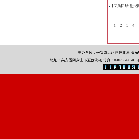
【民族团结进步
1
2
3
4
主办单位：兴安盟五岔沟林业局 联系电话：0
地址：兴安盟阿尔山市五岔沟镇 传真：0482-7978291 邮