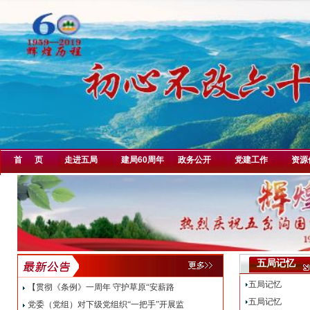
首 页
走进五局
建局60周年
政务公开
党建工作
资源
五局记忆
五局记忆
【贯彻《条例》一周年 守护草原“安薪路
五局记忆
党委（党组）对下级党组织“一把手”开展监