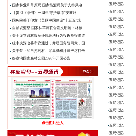
五局记忆
国家林业和草原局 国家能源局关于支持风电
五局记忆
【贯彻《条例》一周年 守护草原“安薪路
五局记忆
国务院关于印发《美丽中国建设“十五五”规
五局记忆
自然资源部 国家林草局联合发文明确：林粮
五局记忆
关于设立毁林毁草违规违法行为投诉举报渠道
五局记忆
经中央深改委审议通过，并经国务院同意，国
五局记忆
关于禁止私自挖药材、采集桦树汁暨严厉打击
五局记忆
好森沟国家森林公园2026年开园公告
五局记忆
五局记忆
五局记忆
五局记忆
五局记忆
五局记忆
五局记忆
五局记忆
点击图片进入
五局记忆
五局记忆