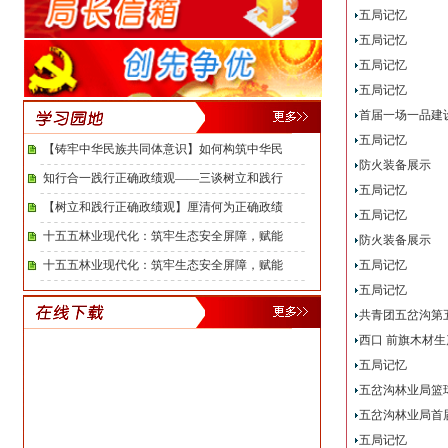
五局记忆
五局记忆
五局记忆
五局记忆
首届一场一品建
五局记忆
【铸牢中华民族共同体意识】如何构筑中华民
防火装备展示
知行合一践行正确政绩观——三谈树立和践行
五局记忆
【树立和践行正确政绩观】厘清何为正确政绩
五局记忆
十五五林业现代化：筑牢生态安全屏障，赋能
防火装备展示
十五五林业现代化：筑牢生态安全屏障，赋能
五局记忆
五局记忆
共青团五岔沟第
西口 前旗木材
五局记忆
五岔沟林业局篮
五岔沟林业局首
五局记忆