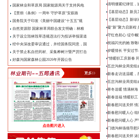
清明绷紧纪律弦，
国家林业和草原局 国家能源局关于支持风电
【基层动态】新员
【贯彻《条例》一周年 守护草原“安薪路
【基层动态】新绿
国务院关于印发《美丽中国建设“十五五”规
凝“新”聚力启新
自然资源部 国家林草局联合发文明确：林粮
守红色初心·绽巾
关于设立毁林毁草违规违法行为投诉举报渠道
祝福闪光的她 致敬
经中央深改委审议通过，并经国务院同意，国
岁暖情长 平安过节
关于禁止私自挖药材、采集桦树汁暨严厉打击
“情暖职工庆新春
好森沟国家森林公园2026年开园公告
五岔沟林业局党组
新春走访送温暖，
五岔沟林业局党组
寒冬送暖 情满林海
新春送福 情暖职工
新春慰问送关怀 
新春慰问暖人心 
新春慰问暖人心 
点击图片进入
门德沟林场领导慰
新春慰问送关怀 