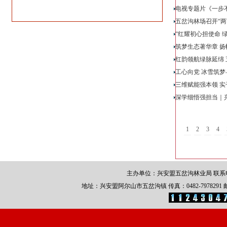
电视专题片《一步
五岔沟林场召开“两
“红耀初心担使命 
筑梦生态著华章 扬
红韵领航绿脉延绵
工心向党 冰雪筑梦
三维赋能强本领 
深学细悟强担当｜
1
2
3
4
主办单位：兴安盟五岔沟林业局 联系电话：0
地址：兴安盟阿尔山市五岔沟镇 传真：0482-7978291 邮