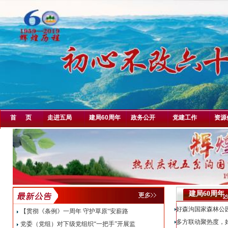
首 页
走进五局
建局60周年
政务公开
党建工作
资源
建局60周年
好森沟国家森林公
【贯彻《条例》一周年 守护草原“安薪路
多方联动聚热度，
党委（党组）对下级党组织“一把手”开展监