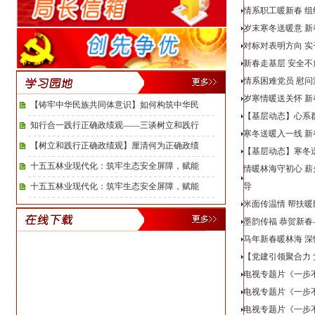
情系职工暖新春 
岁末寒冬送暖意 
对标对表明方向 
新春走基层 安全
情系困难党员 慰
岁寒情暖送关怀 
【铸牢中华民族共同体意识】如何构筑中华民
【基层动态】心系
知行合一践行正确政绩观——三谈树立和践行
寒冬送暖入一线 
【树立和践行正确政绩观】厘清何为正确政绩
【基层动态】寒冬
十五五林业现代化：筑牢生态安全屏障，赋能
情暖林海守初心 
十五五林业现代化：筑牢生态安全屏障，赋能
导
米面传温情 帮扶暖
墨韵传福 恭贺新
马年新春暖林海 
【党建引领聚合力
电视专题片《一步
电视专题片《一步
电视专题片《一步不