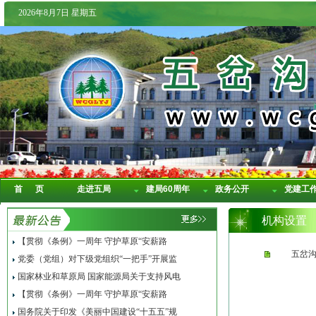
2026年8月7日 星期五
首 页
走进五局
建局60周年
政务公开
党建工
机构设置
【贯彻《条例》一周年 守护草原“安薪路
五岔
党委（党组）对下级党组织“一把手”开展监
国家林业和草原局 国家能源局关于支持风电
【贯彻《条例》一周年 守护草原“安薪路
国务院关于印发《美丽中国建设“十五五”规